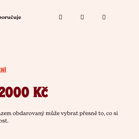
Hledat
Přihlášení
Nákupní
poručuje
košík
NÍ
2000 Kč
zem obdarovaný může vybrat přesně to, co si
ost.