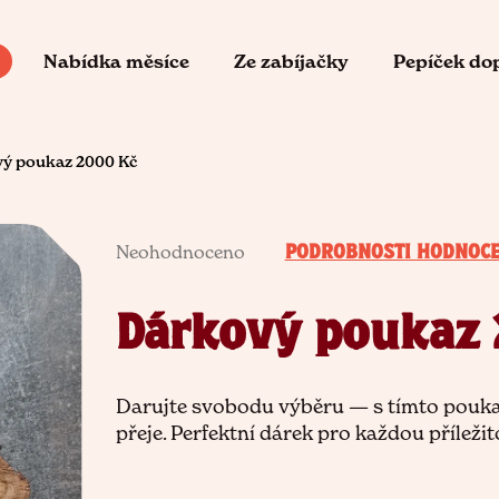
Nabídka měsíce
Ze zabíjačky
Pepíček do
o potřebujete najít?
ý poukaz 2000 Kč
Průměrné
HLEDAT
Neohodnoceno
PODROBNOSTI HODNOCE
hodnocení
produktu
je
Doporučujeme
Dárkový poukaz 
0,0
z
5
Darujte svobodu výběru — s tímto pouka
hvězdiček.
přeje. Perfektní dárek pro každou příležit