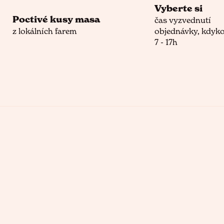
Vyberte si
Poctivé kusy masa
čas vyzvednutí
z lokálních farem
objednávky, kdyko
7 - 17h