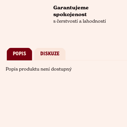
Garantujeme
spokojenost
s čerstvostí a lahodností
POPIS
DISKUZE
Popis produktu není dostupný
Z
á