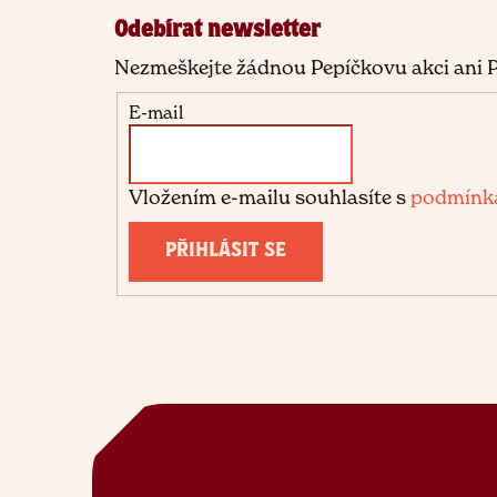
p
Odebírat newsletter
a
Nezmeškejte žádnou Pepíčkovu akci ani P
t
E-mail
í
Vložením e-mailu souhlasíte s
podmínka
PŘIHLÁSIT SE