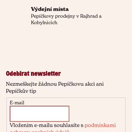
u
Výdejní místa
č
Pepíčkovy prodejny v Rajhrad a
u
Kobylnicích
j
e
m
Z
e
á
p
a
Odebírat newsletter
t
Nezmeškejte žádnou Pepíčkovu akci ani
í
Pepíčkův tip
E-mail
Vložením e-mailu souhlasíte s
podmínkami