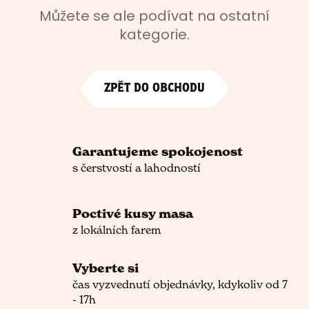
Můžete se ale podívat na ostatní
n
kategorie.
a
j
í
ZPĚT DO OBCHODU
t
?
Garantujeme spokojenost
s čerstvostí a lahodností
HLEDAT
Poctivé kusy masa
z lokálních farem
D
o
Vyberte si
p
čas vyzvednutí objednávky, kdykoliv od 7
o
- 17h
r