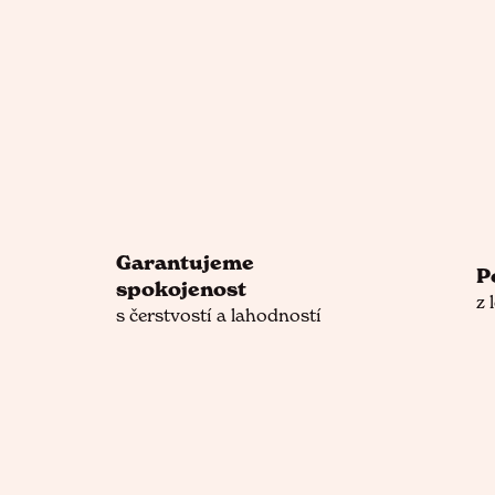
Garantujeme
P
spokojenost
z 
s čerstvostí a lahodností
Z