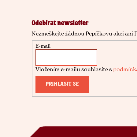
á
p
Odebírat newsletter
a
Nezmeškejte žádnou Pepíčkovu akci ani P
t
E-mail
í
Vložením e-mailu souhlasíte s
podmínka
PŘIHLÁSIT SE