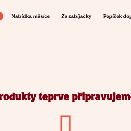
Nabídka měsíce
Ze zabíjačky
Pepíček do
o potřebujete najít?
HLEDAT
Doporučujeme
rodukty teprve připravujem